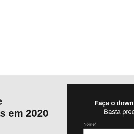
e
Faça o downl
s em 2020
Basta pre
Nome*