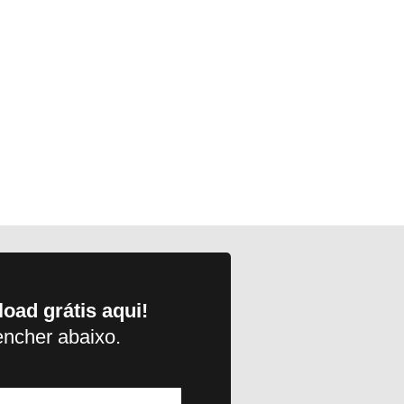
oad grátis aqui!
encher abaixo.