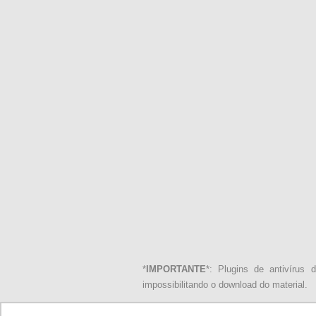
*
IMPORTANTE
*: Plugins de antivírus
impossibilitando o download do material.
Licença de uso: