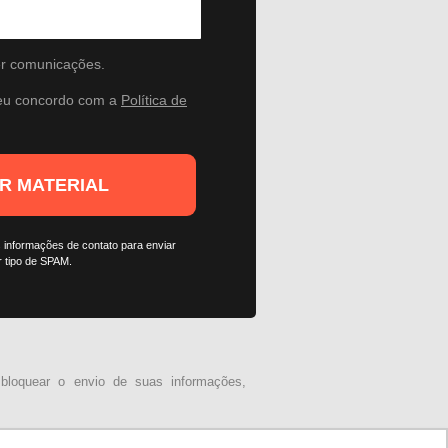
r comunicações.
 eu concordo com a
Política de
R MATERIAL
 informações de contato para enviar
r tipo de SPAM.
bloquear o envio de suas informações,