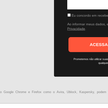
Eu concordo em recebe
Ao informar meus dados,
Privacidade
.
ACESSA
Prometemos não utilizar suas
qualque
 do Google Chrome e Firefox como o Avira, Ublock, Kaspersky, podem 