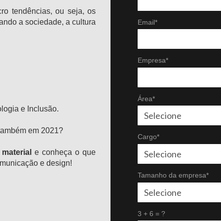
o tendências, ou seja, os
ando a sociedade, a cultura
Email*
Empresa*
Área*
logia e Inclusão.
s também em 2021?
Cargo*
material
e conheça o que
omunicação e design!
Tamanho da empresa*
3 + 6 = ?