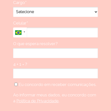
Cargo*
Celular*
O que espera resolver?
4 + 1 = ?
Eu concordo em receber comunicações.
Ao informar meus dados, eu concordo com
a
Política de Privacidade
.