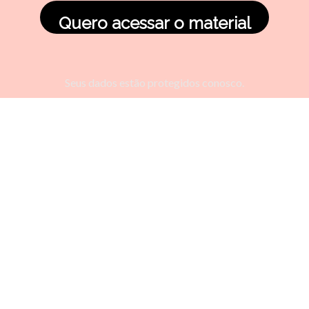
Quero acessar o material
Seus dados estão protegidos conosco.
Desbloquear ideias é a
chave para enfrentar
qualquer desafio.
Pronto para começar?