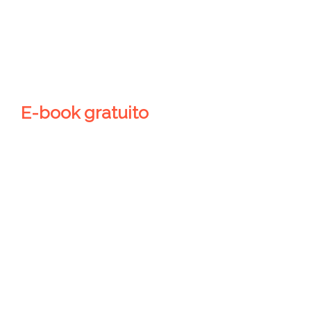
E-book gratuito
Comunicação
como estratégia
de negócios
A power skill que
separa equipes