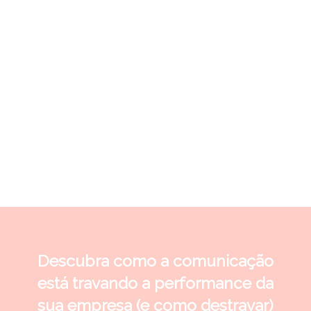
clareza, na influência e na capacidade de
transformar informação em ação.
Se comunicação ainda é tratada como
soft skill na sua empresa, você pode
estar perdendo eficiência.
Baixe o e-book e entenda como
transformar comunicação em uma
alavanca real de performance.
Descubra como a comunicação
está travando a performance da
sua empresa (e como destravar)