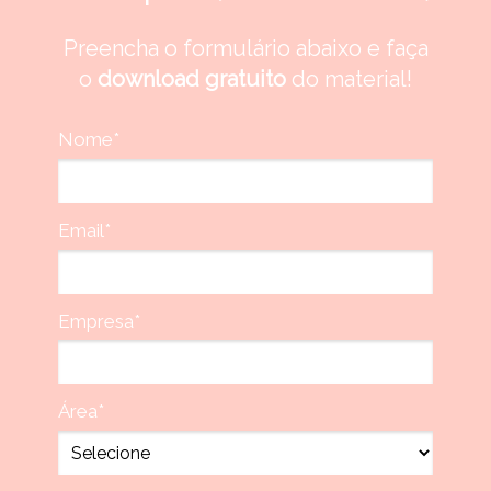
Preencha o formulário abaixo e faça
o
download gratuito
do material!
Nome*
Email*
Empresa*
Área*